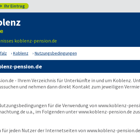
Ihr Eintrag

blenz
nisses koblenz-pension.de
falz
Koblenz
Nutzungsbedingungen
lenz-pension.de
ion.de
- Ihrem Verzeichnis für Unterkünfte in und um Koblenz. Un
ussuchen und nehmen dann direkt Kontakt zum jeweiligen Vermiete
 Nutzungsbedingungen für die Verwendung von
www.koblenz-pensi
achtung.de u.a., im Folgenden unter
www.koblenz-pension.de
zus
für jeden Nutzer der Internetseiten von
www.koblenz-pension.d