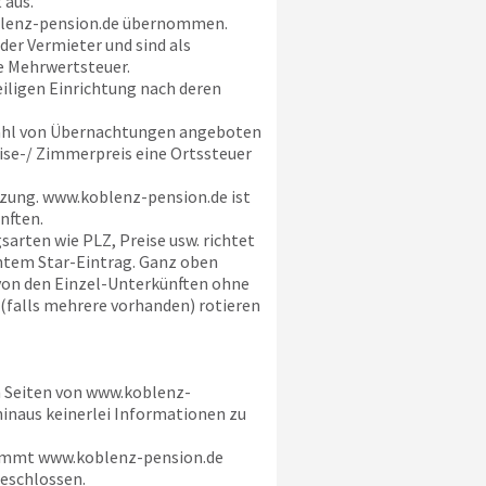
 aus.
lenz-pension.de
übernommen.
der Vermieter und sind als
e Mehrwertsteuer.
eiligen Einrichtung nach deren
ahl von Übernachtungen angeboten
eise-/ Zimmerpreis eine Ortssteuer
tzung.
www.koblenz-pension.de
ist
nften.
arten wie PLZ, Preise usw. richtet
chtem Star-Eintrag. Ganz oben
 von den Einzel-Unterkünften ohne
 (falls mehrere vorhanden) rotieren
n Seiten von
www.koblenz-
hinaus keinerlei Informationen zu
nimmt
www.koblenz-pension.de
geschlossen.