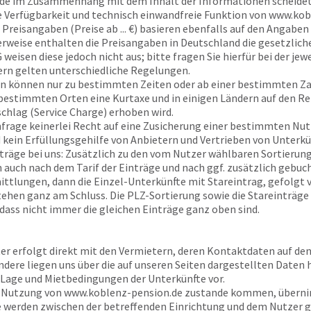
de
im Zusammenhang mit dem Inhalt der Informationen scheidet
ie Verfügbarkeit und technisch einwandfreie Funktion von
www.kob
Preisangaben (Preise ab ... €) basieren ebenfalls auf den Angaben 
rweise enthalten die Preisangaben in Deutschland die gesetzlich
eisen diese jedoch nicht aus; bitte fragen Sie hierfür bei der jew
rn gelten unterschiedliche Regelungen.
n können nur zu bestimmten Zeiten oder ab einer bestimmten Z
n bestimmten Orten eine Kurtaxe und in einigen Ländern auf den R
schlag (Service Charge) erhoben wird.
Anfrage keinerlei Recht auf eine Zusicherung einer bestimmten Nu
 kein Erfüllungsgehilfe von Anbietern und Vertrieben von Unterkü
träge bei uns: Zusätzlich zu den vom Nutzer wählbaren Sortierungs
en auch nach dem Tarif der Einträge und nach ggf. zusätzlich gebu
ttlungen, dann die Einzel-Unterkünfte mit Stareintrag, gefolgt
tehen ganz am Schluss. Die PLZ-Sortierung sowie die Stareinträge
 dass nicht immer die gleichen Einträge ganz oben sind.
ter erfolgt direkt mit den Vermietern, deren Kontaktdaten auf de
ndere liegen uns über die auf unseren Seiten dargestellten Daten 
 Lage und Mietbedingungen der Unterkünfte vor.
r Nutzung von
www.koblenz-pension.de
zustande kommen, über
e werden zwischen der betreffenden Einrichtung und dem Nutzer 