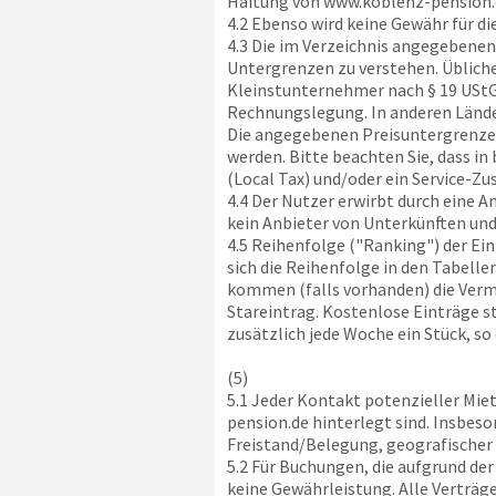
Haftung von
www.koblenz-pension.
4.2 Ebenso wird keine Gewähr für d
4.3 Die im Verzeichnis angegebenen 
Untergrenzen zu verstehen. Übliche
Kleinstunternehmer nach § 19 UStG w
Rechnungslegung. In anderen Lände
Die angegebenen Preisuntergrenze
werden. Bitte beachten Sie, dass i
(Local Tax) und/oder ein Service-Zu
4.4 Der Nutzer erwirbt durch eine 
kein Anbieter von Unterkünften und
4.5 Reihenfolge ("Ranking") der Ein
sich die Reihenfolge in den Tabell
kommen (falls vorhanden) die Vermi
Stareintrag. Kostenlose Einträge s
zusätzlich jede Woche ein Stück, so
(5)
5.1 Jeder Kontakt potenzieller Mie
pension.de
hinterlegt sind. Insbeso
Freistand/Belegung, geografischer
5.2 Für Buchungen, die aufgrund de
keine Gewährleistung. Alle Verträg