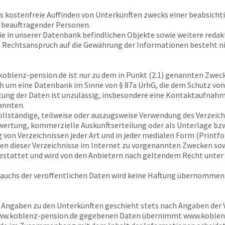
as kostenfreie Auffinden von Unterkünften zwecks einer beabsich
 beauftragender Personen.
ie in unserer Datenbank befindlichen Objekte sowie weitere reda
n Rechtsanspruch auf die Gewährung der Informationen besteht ni
koblenz-pension.de
ist nur zu dem in Punkt (2.1) genannten Zweck
h um eine Datenbank im Sinne von § 87a UrhG, die dem Schutz von 
ng der Daten ist unzulässig, insbesondere eine Kontaktaufnahm
annten.
vollständige, teilweise oder auszugsweise Verwendung des Verzeic
rtung, kommerzielle Auskunftserteilung oder als Unterlage bzw. 
n Verzeichnissen jeder Art und in jeder medialen Form (Printfor
sen dieser Verzeichnisse im Internet zu vorgenannten Zwecken so
estattet und wird von den Anbietern nach geltendem Recht unte
rauchs der veröffentlichen Daten wird keine Haftung übernommen
r Angaben zu den Unterkünften geschieht stets nach Angaben der Ve
w.koblenz-pension.de
gegebenen Daten übernimmt
www.koblen