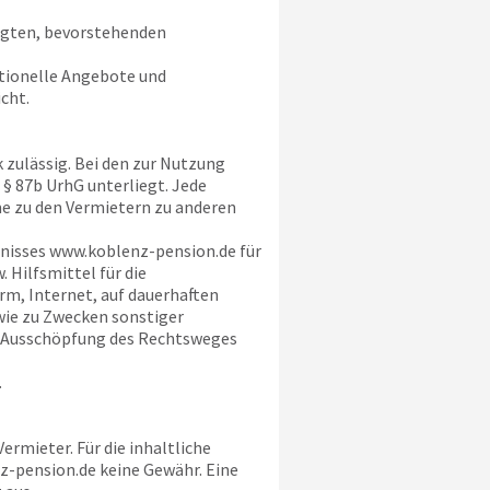
tigten, bevorstehenden
ktionelle Angebote und
cht.
 zulässig. Bei den zur Nutzung
§ 87b UrhG unterliegt. Jede
e zu den Vermietern zu anderen
hnisses
www.koblenz-pension.de
für
Hilfsmittel für die
m, Internet, auf dauerhaften
wie zu Zwecken sonstiger
r Ausschöpfung des Rechtsweges
.
rmieter. Für die inhaltliche
z-pension.de
keine Gewähr. Eine