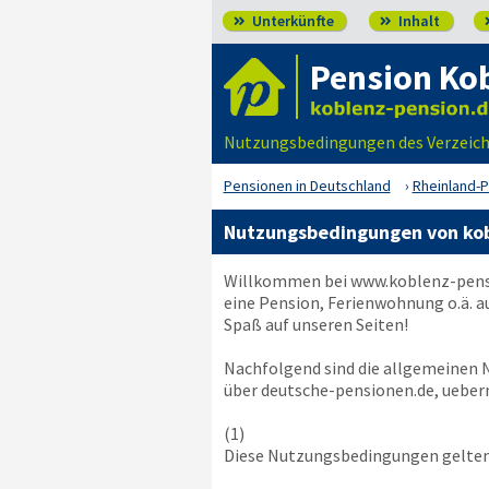
Unterkünfte
Inhalt


Pension Ko
Nutzungsbedingungen des Verzeich
Pensionen in Deutschland
Rheinland-P
Nutzungsbedingungen von kob
Willkommen bei
www.koblenz-pens
eine Pension, Ferienwohnung o.ä. a
Spaß auf unseren Seiten!
Nachfolgend sind die allgemeinen
über deutsche-pensionen.de, uebern
(1)
Diese Nutzungsbedingungen gelten 